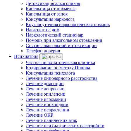
Детоксикация алкоголиков
Капельница от похмелья
Капельница от запоя
Консультация нарколога
Круглосуточная наркологическая помощь
Нарколог на дом
Наркологический стационар
Помощь при алкогольном отравлении
Снятие алкогольной интоксикации
Телефон доверия
Психиатрия
Частная психиатрическая клиника
Кодирование по методу Попова
Консультация психолога
Лечение биполярного расстройства
Лечение деменции
Лечение депрессии
Лечение эпилепсии
Лечение игромании
Лечение ипохондрии
Лечение неврастении
Лечение ОКР
Лечение панических атак
Лечение психиатрических расстройств
Лечение шизофрении