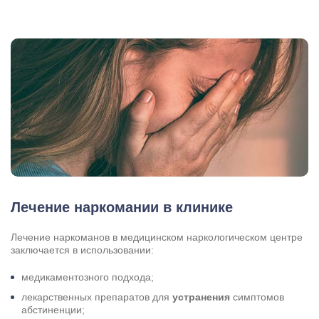
Лечение наркомании в клинике
Задать вопрос
Задайте свой вопрос и мы ответим вам
Лечение наркоманов в медицинском наркологическом центре
заключается в использовании:
Бесплатная консультация
медикаментозного подхода;
Оставьте данные и мы вам перезвоним!
лекарственных препаратов для
устранения
симптомов
Поиск по сайту
абстиненции;
Выбор города