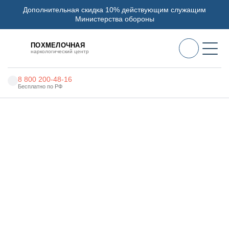
Дополнительная скидка 10% действующим служащим
Министерства обороны
ПОХМЕЛОЧНАЯ
наркологический центр
8 800 200-48-16
Бесплатно по РФ
Алкоголизм
Главная
Услуги
Реабилитация наркозависимых
Наркомания
Наркология
Реабилитация
наркозависимых в Ак-
Психиатрия
Довураке
Реабилитация
Цены
О нас