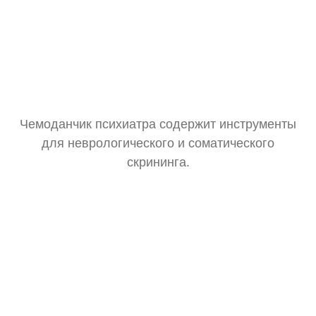
Чемоданчик психиатра содержит инструменты
для неврологического и соматического
скрининга.
Тонометр
Замер давления для оценки общего состояния.
Стетоскоп
Базовая аускультация перед выпиской рецептов.