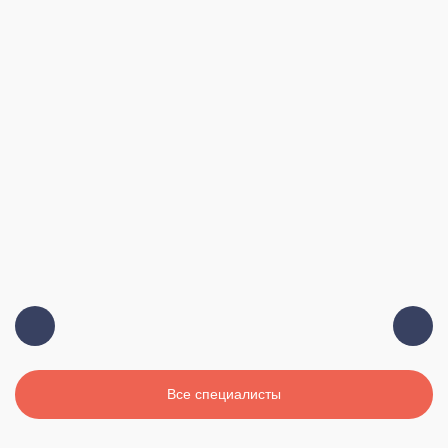
Должность:
Главный врач, терапевт, высшая
категория
Стаж:
19 лет
Все специалисты