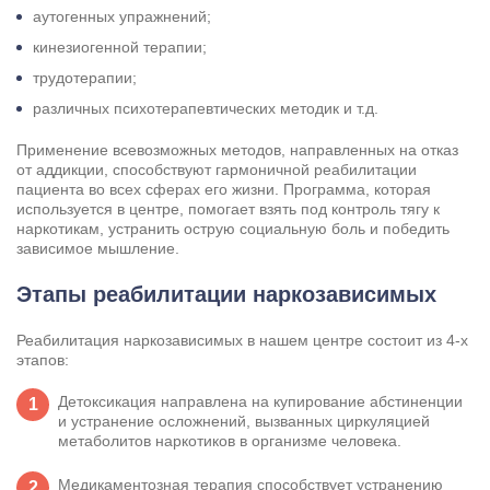
аутогенных упражнений;
кинезиогенной терапии;
трудотерапии;
Результаты поиска (0)
Нажимая кнопку я соглашаюсь с
политикой конфиденциальности
различных психотерапевтических методик и т.д.
и
пользовательским соглашением
Вызвать специалиста
Применение всевозможных методов, направленных на отказ
Нажимая кнопку я соглашаюсь с
политикой конфиденциальности
от аддикции, способствуют гармоничной реабилитации
и
пользовательским соглашением
пациента во всех сферах его жизни. Программа, которая
Отправить
используется в центре, помогает взять под контроль тягу к
наркотикам, устранить острую социальную боль и победить
зависимое мышление.
Этапы реабилитации наркозависимых
Реабилитация наркозависимых в нашем центре состоит из 4-х
этапов:
Детоксикация направлена на купирование абстиненции
и устранение осложнений, вызванных циркуляцией
метаболитов наркотиков в организме человека.
Медикаментозная терапия способствует устранению